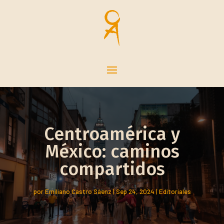
Centroamérica y
México: caminos
compartidos
por
Emiliano Castro Sáenz
|
Sep 24, 2024
|
Editoriales