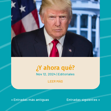
¿Y ahora qué?
Nov 12, 2024
|
Editoriales
LEER MÁS
« Entradas más antiguas
Entradas siguientes »