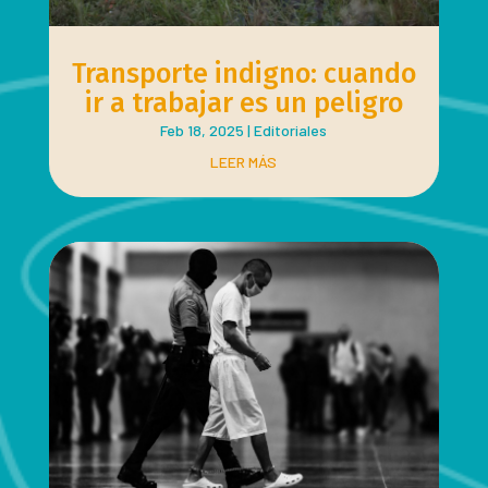
Transporte indigno: cuando
ir a trabajar es un peligro
Feb 18, 2025
|
Editoriales
LEER MÁS