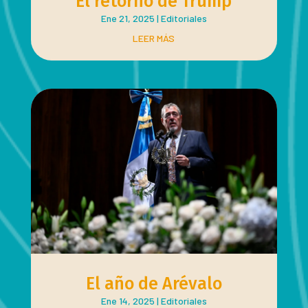
El retorno de Trump
Ene 21, 2025
|
Editoriales
LEER MÁS
El año de Arévalo
Ene 14, 2025
|
Editoriales