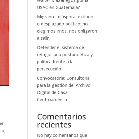
Walter Mazariegos por la
USAC en Guatemala?
Migrante, diáspora, exiliado
o desplazado político: no
elegimos irnos, nos obligaron
a salir
Defender el sistema de
refugio: una postura ética y
política frente a la
persecución
Convocatoria: Consultoría
para la gestión del Archivo
Digital de Casa
Centroamérica
Comentarios
recientes
er
do,
No hay comentarios que