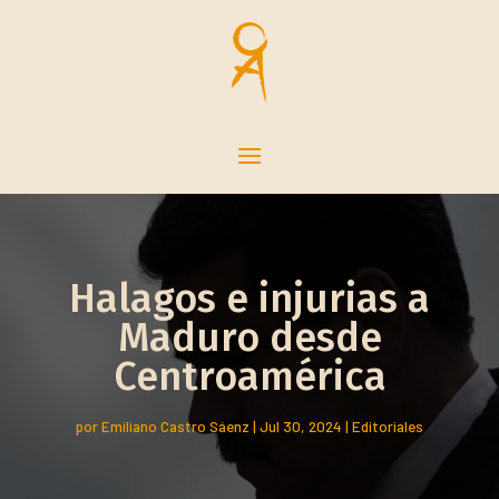
Halagos e injurias a
Maduro desde
Centroamérica
por
Emiliano Castro Sáenz
|
Jul 30, 2024
|
Editoriales