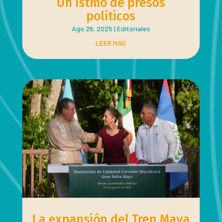
Un istmo de presos
políticos
Ago 26, 2025
|
Editoriales
LEER MÁS
La expansión del Tren Maya