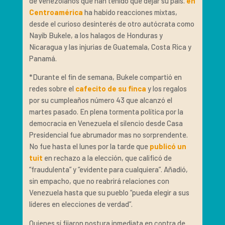
de venezolanos que han tenido que dejar su país.
en
Centroamérica
ha habido reacciones mixtas,
desde el curioso desinterés de otro autócrata como
Nayib Bukele, a los halagos de Honduras y
Nicaragua y las injurias de Guatemala, Costa Rica y
Panamá.
*Durante el fin de semana, Bukele compartió en
redes sobre el
cafecito de su finca
y los regalos
por su cumpleaños número 43 que alcanzó el
martes pasado. En plena tormenta política por la
democracia en Venezuela el silencio desde Casa
Presidencial fue abrumador mas no sorprendente.
No fue hasta el lunes por la tarde que
publicó un
tuit
en rechazo a la elección, que calificó de
“fraudulenta” y “evidente para cualquiera”. Añadió,
sin empacho, que no reabrirá relaciones con
Venezuela hasta que su pueblo “pueda elegir a sus
líderes en elecciones de verdad”.
Quienes sí fijaron postura inmediata en contra de