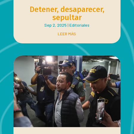
Detener, desaparecer,
sepultar
Sep 2, 2025
|
Editoriales
LEER MÁS