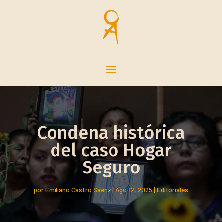
Condena histórica
del caso Hogar
Seguro
por
Emiliano Castro Sáenz
|
Ago 12, 2025
|
Editoriales