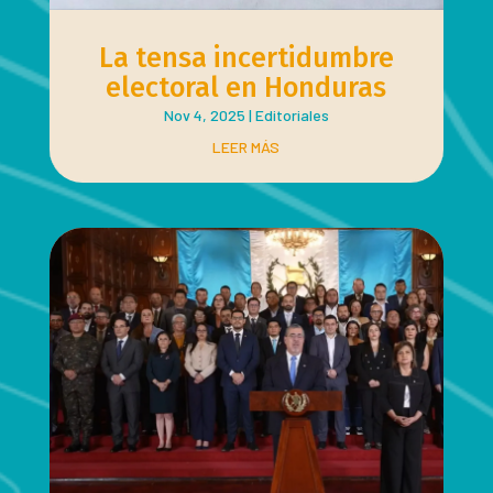
La tensa incertidumbre
electoral en Honduras
Nov 4, 2025
|
Editoriales
LEER MÁS