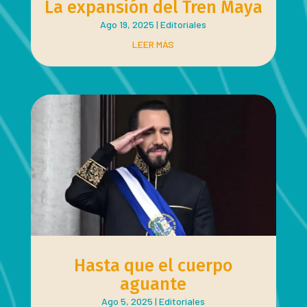
La expansión del Tren Maya
Ago 19, 2025
|
Editoriales
LEER MÁS
Hasta que el cuerpo
aguante
Ago 5, 2025
|
Editoriales