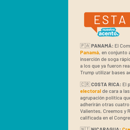
🇵🇦
PANAMÁ:
El Com
Panamá
, en conjunto 
inserción de soga rápi
a los que ya fueron re
Trump utilizar bases a
🇨🇷
COSTA RICA:
El 
electoral
de cara a las
agrupación política qu
adherirán otras cuatr
Valientes, Creemos y R
calificada en el Congre
🇳🇮
NICARAGUA:
Cre