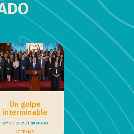
NADO
Un golpe
interminable
Oct 28, 2025
|
Editoriales
LEER MÁS