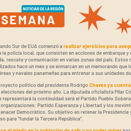
ando Sur de EUA comenzó a
realizar ejercicios para aseg
a la policía local, que consisten en acciones de embarque 
da, rescate y comunicación en varias zonas del país. Esto
alizados hace un mes y se enmarcan en un memorando que le 
éreas y navales panameñas para entrenar a sus unidades du
proyecto político del presidente Rodrigo
Chaves ya cuenta
 elecciones del próximo año. La diputada oficialista Pilar C
e representará la continuidad será el Partido Pueblo Sober
o organizaciones: Partido Esperanza y Libertad y los movi
enacer Democrático. Su objetivo es retener la Presidencia 
so para “fundar la Tercera República”.
ce el miedo en la población de salir y no poder volver
por 