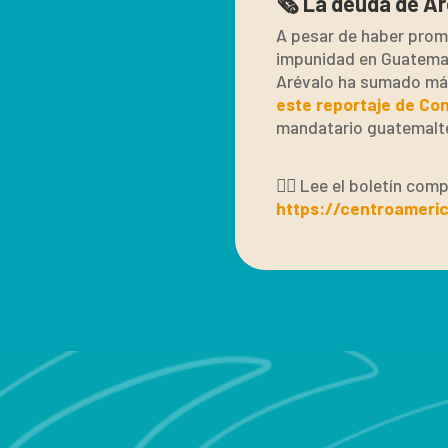
🗞️ La deuda de A
A pesar de haber prome
impunidad en Guatemala
Arévalo ha sumado más 
este reportaje de Con
mandatario guatemalte
👉🏽 Lee el boletín co
https://centroameric