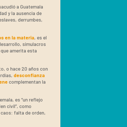
 sacudió a Guatemala
ad y la ausencia de
deslaves, derrumbes,
s en la materia
, es el
esarrollo, simulacros
o que amerita esta
to, o hace 20 años con
ardías,
desconfianza
iene
complementan la
mala, es “un reflejo
en civil”, como
caos: falta de orden,