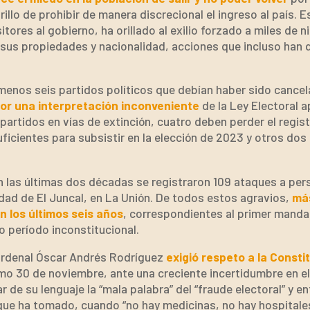
illo de prohibir de manera discrecional el ingreso al país. 
tores al gobierno, ha orillado al exilio forzado a miles de 
sus propiedades y nacionalidad, acciones que incluso han
menos seis partidos políticos que debían haber sido cance
or una interpretación inconveniente
de la Ley Electoral a
partidos en vías de extinción, cuatro deben perder el regis
ficientes para subsistir en la elección de 2023 y otros dos 
n las últimas dos décadas se registraron 109 ataques a per
ad de El Juncal, en La Unión. De todos estos agravios,
más
n los últimos seis años
, correspondientes al primer manda
o período inconstitucional.
ardenal Óscar Andrés Rodríguez
exigió respeto a la Constit
mo 30 de noviembre, ante una creciente incertidumbre en el
ar de su lenguaje la “mala palabra” del “fraude electoral” y en
ue ha tomado, cuando “no hay medicinas, no hay hospitales