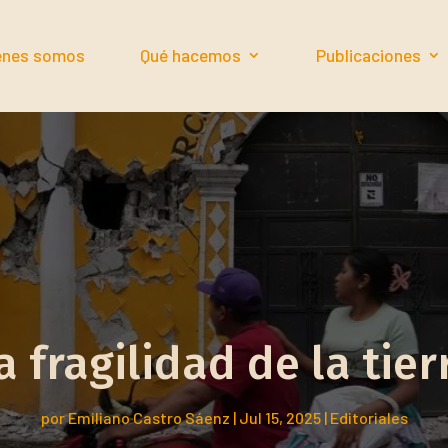
énes somos
Qué hacemos
Publicaciones
a fragilidad de la tier
por
Emiliano Castro Sáenz
|
Jul 15, 2025
|
Editoriales