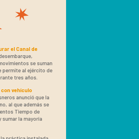
urar el Canal de
y desembarque,
s movimientos se suman
permite al ejército de
rante tres años.
 con vehículo
isneros anunció que la
ano, al que además se
mientos Tiempo de
y sumar la mayoría
la práctica instalada