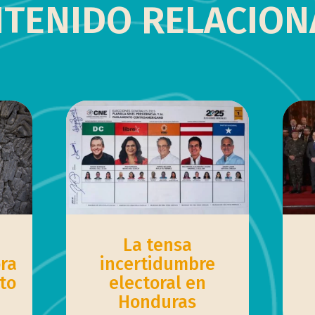
TENIDO RELACIO
La tensa
ra
incertidumbre
to
electoral en
Honduras