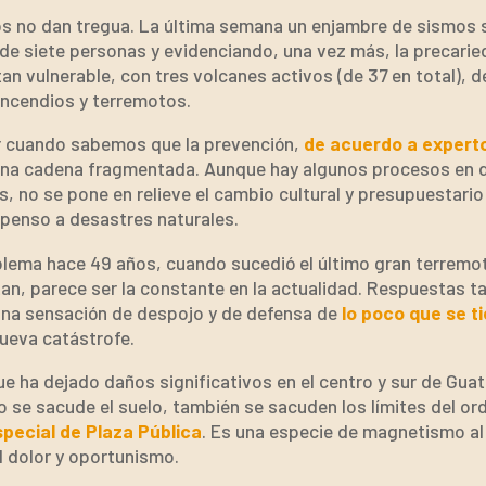
os no dan tregua. La última semana un enjambre de sismos
e siete personas y evidenciando, una vez más, la precaried
tan vulnerable, con tres volcanes activos (de 37 en total), 
incendios y terremotos.
 cuando sabemos que la prevención,
de acuerdo a experto
una cadena fragmentada. Aunque hay algunos procesos en d
s, no se pone en relieve el cambio cultural y presupuestari
ropenso a desastres naturales.
blema hace 49 años, cuando sucedió el último gran terremo
tan, parece ser la constante en la actualidad. Respuestas t
na sensación de despojo y de defensa de
lo poco que se t
nueva catástrofe.
e ha dejado daños significativos en el centro y sur de Guate
 se sacude el suelo, también se sacuden los límites del ord
special de Plaza Pública
. Es una especie de magnetismo al 
l dolor y oportunismo.