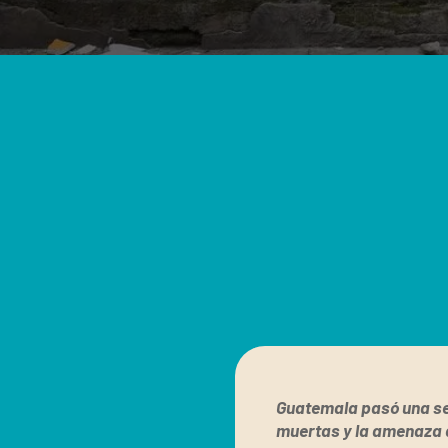
Guatemala pasó una se
muertas y la amenaza d