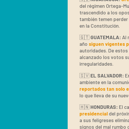
del régimen Ortega-Mur
trascendido a los oposi
también temen perder 
en la Constitución.
🇬🇹
GUATEMALA:
Al 
año
siguen vigentes p
autoridades. De estos 
alcanzado los votos su
irregularidades.
🇸🇻
EL SALVADOR:
E
ambiente en la comunid
reportados tan solo e
lo que lleva de su nuev
🇭🇳
HONDURAS:
El c
presidencial
del próxi
a sus feligreses elimin
signos del mal rumbo q