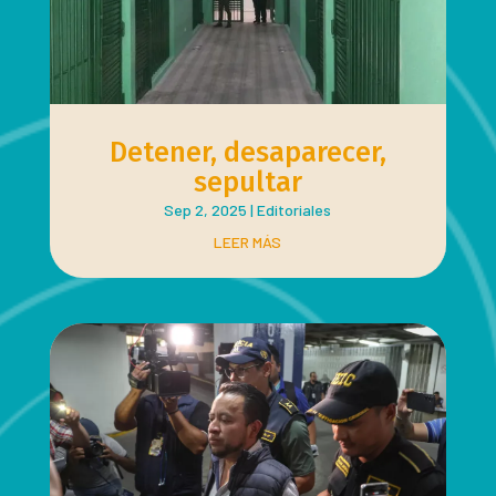
Detener, desaparecer,
sepultar
Sep 2, 2025
|
Editoriales
LEER MÁS