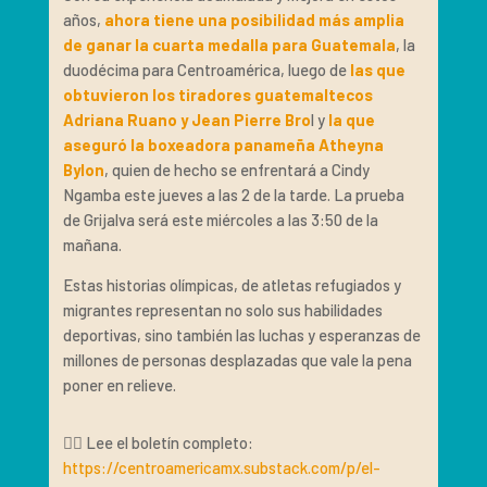
años,
ahora tiene una posibilidad más amplia
de ganar la cuarta medalla para Guatemala
, la
duodécima para Centroamérica, luego de
las que
obtuvieron los tiradores guatemaltecos
Adriana Ruano y Jean Pierre Bro
l y
la que
aseguró la boxeadora panameña Atheyna
Bylon
, quien de hecho se enfrentará a Cindy
Ngamba este jueves a las 2 de la tarde. La prueba
de Grijalva será este miércoles a las 3:50 de la
mañana.
Estas historias olímpicas, de atletas refugiados y
migrantes representan no solo sus habilidades
deportivas, sino también las luchas y esperanzas de
millones de personas desplazadas que vale la pena
poner en relieve.
👉🏽 Lee el boletín completo:
https://centroamericamx.substack.com/p/el-