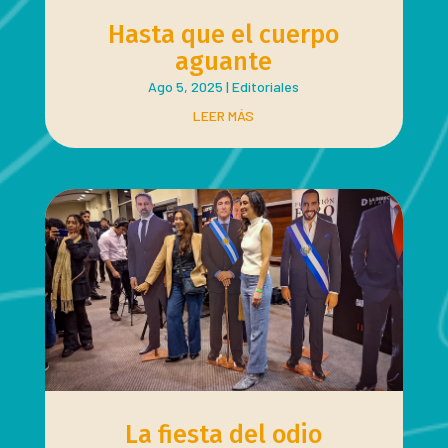
Hasta que el cuerpo
aguante
Ago 5, 2025
|
Editoriales
LEER MÁS
La fiesta del odio