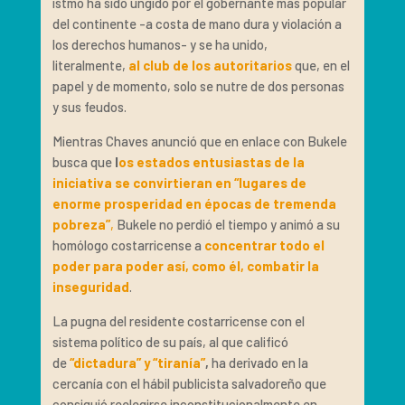
istmo ha sido ungido por el gobernante más popular
del continente -a costa de mano dura y violación a
los derechos humanos- y se ha unido,
literalmente,
al club de los autoritarios
que, en el
papel y de momento, solo se nutre de dos personas
y sus feudos.
Mientras Chaves anunció que en enlace con Bukele
busca que
l
os estados entusiastas de la
iniciativa se convirtieran en “lugares de
enorme prosperidad en épocas de tremenda
pobreza”
,
Bukele no perdió el tiempo y animó a su
homólogo costarricense a
concentrar todo el
poder para poder así, como él, combatir la
inseguridad
.
La pugna del residente costarricense con el
sistema político de su país, al que calificó
de
“dictadura” y “tiranía”
,
ha derivado en la
cercanía con el hábil publicista salvadoreño que
consiguió reelegirse inconstitucionalmente en