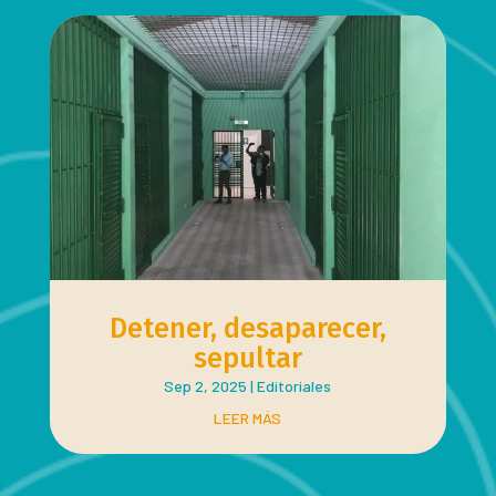
Detener, desaparecer,
sepultar
Sep 2, 2025
|
Editoriales
LEER MÁS