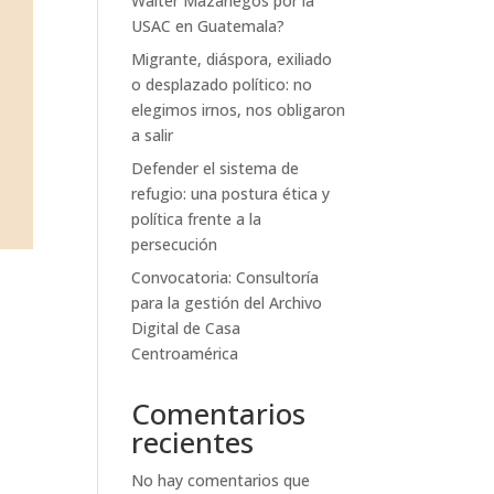
Walter Mazariegos por la
USAC en Guatemala?
Migrante, diáspora, exiliado
o desplazado político: no
elegimos irnos, nos obligaron
a salir
Defender el sistema de
refugio: una postura ética y
política frente a la
persecución
Convocatoria: Consultoría
para la gestión del Archivo
Digital de Casa
Centroamérica
s
Comentarios
recientes
No hay comentarios que